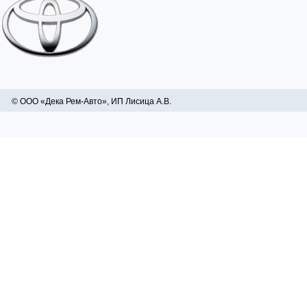
© ООО «Дека Рем-Авто», ИП Лисица А.В.