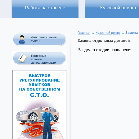
Работа на стапеле
Кузовной ремонт
Главная
→
Кузовной центр
→ Замена 
Дополнительные
Замена отдельных деталей
услуги
Раздел в стадии наполнения
Полезные
советы
автовладельцам