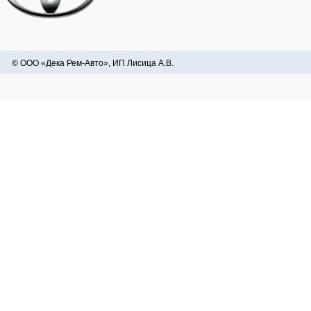
© ООО «Дека Рем-Авто», ИП Лисица А.В.