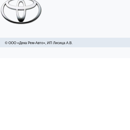
© ООО «Дека Рем-Авто», ИП Лисица А.В.