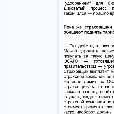
"удобрением" для би
Диковатый процесс пе
закончился — пришло вр
Пока же страховщики 
обещают поднять тариф
— Тут действуют эконо
Можно угрожать повыс
покупать за такую цен
ОСАГО — готовящем
правительством — угроз
Страховщик выплатит мн
страховой компании вин
Но если лимит по ОСА
страховщику каско очен
кармана разницу, необх
случаях, когда стоимос
страховой компании по 
стоимость ремонта прев
каско, наоборот, должны