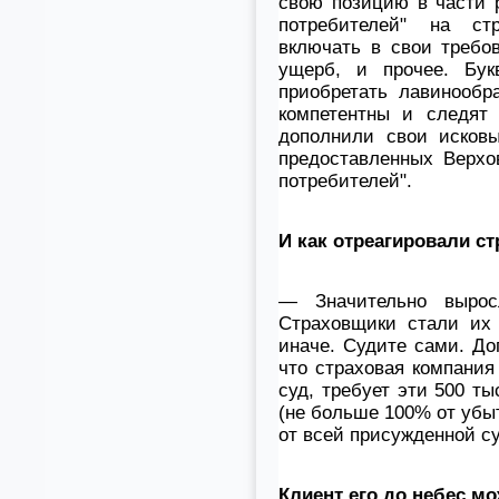
свою позицию в части 
потребителей" на ст
включать в свои требо
ущерб, и прочее. Бук
приобретать лавинообр
компетентны и следят 
дополнили свои исковы
предоставленных Верхо
потребителей".
И как отреагировали с
— Значительно вырос
Страховщики стали их 
иначе. Судите сами. До
что страховая компания
суд, требует эти 500 ты
(не больше 100% от убы
от всей присужденной с
Клиент его до небес м