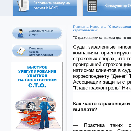
Главная
→
Новости
→ "Страховщики
страхователей"
Дополнительные
услуги
"Страховщики слишком долго по
Суды, заваленные типов
Полезные
компаниям, ориентируют
советы
автовладельцам
страховых спорах, что т
проигрышей страховщиков
натиском клиентов в суд
корреспонденту "Денег" 
Ассоциации защиты стра
"Главстрахконтроль" Ни
Как часто страховщики
выплате?
— Практика таких о