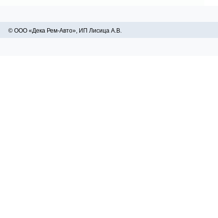
© ООО «Дека Рем-Авто», ИП Лисица А.В.