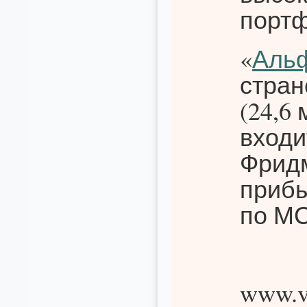
портф
«
Аль
стран
(24,6
входи
Фридм
прибы
по МС
www.v