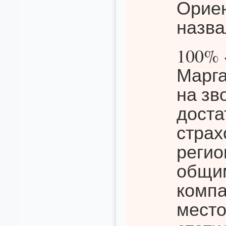
Ориен
назва
100% 
Марга
на зв
доста
страх
регио
общим
компа
место