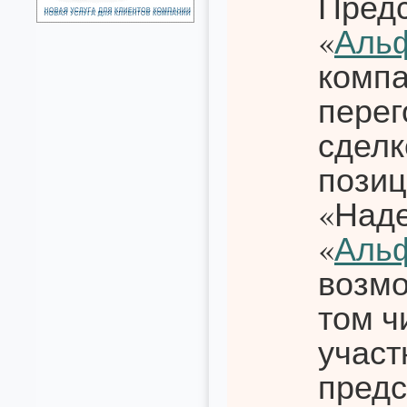
Предс
«
Аль
компа
перег
сделк
позиц
«Наде
«
Аль
возмо
том ч
участ
предс