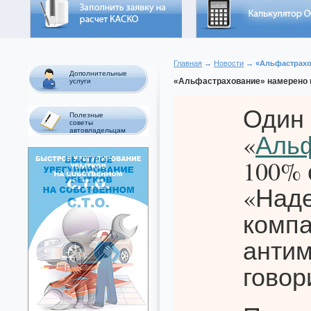
Главная
→
Новости
→ «Альфастрахов
Дополнительные
«Альфастрахование» намерено 
услуги
Один 
Полезные
советы
автовладельцам
«
Аль
100% 
«Наде
компа
антим
говор