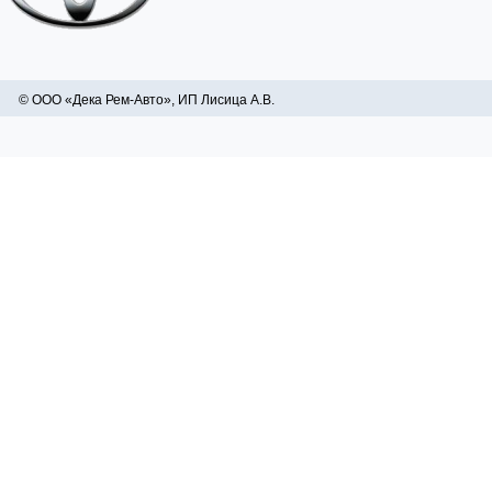
© ООО «Дека Рем-Авто», ИП Лисица А.В.