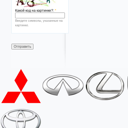
Какой код на картинке?:
*
Введите символы, указанные на
картинке.