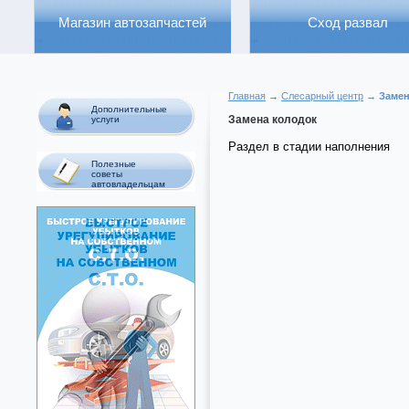
Магазин автозапчастей
Сход развал
Главная
→
Слесарный центр
→ Замен
Дополнительные
Замена колодок
услуги
Раздел в стадии наполнения
Полезные
советы
автовладельцам