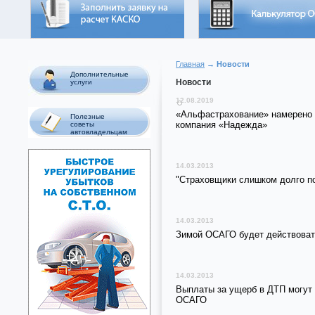
Главная
→ Новости
Дополнительные
Новости
услуги
12.08.2019
«Альфастрахование» намерено 
Полезные
компания «Надежда»
советы
автовладельцам
14.03.2013
"Страховщики слишком долго п
14.03.2013
Зимой ОСАГО будет действовать
14.03.2013
Выплаты за ущерб в ДТП могут 
ОСАГО