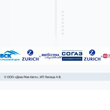
© ООО «Дека Рем-Авто», ИП Лисица А.В.