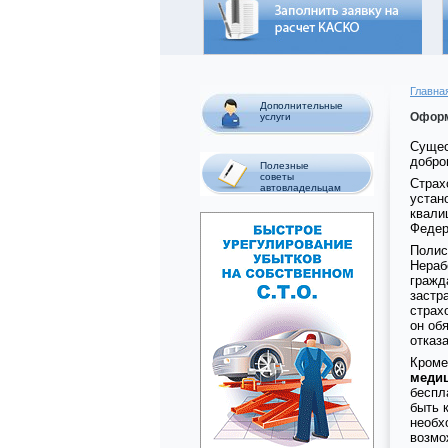
Главна
Дополнительные
Оформ
услуги
Сущес
добро
Полезные
советы
Страх
автовладельцам
устан
квали
Федер
Полис
Нераб
гражд
застр
страх
он об
отказ
Кроме
медиц
беспл
быть 
необх
возмо