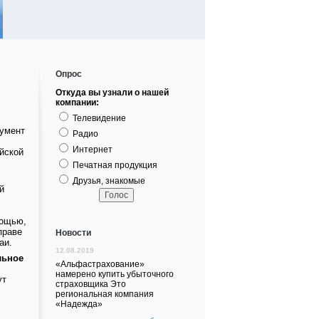
Опрос
Откуда вы узнали о нашей
компании:
Телевидение
кумент
Радио
Интернет
йской
Печатная продукция
Друзья, знакомые
й
мощью,
праве
Новости
аи.
12.08.2019
льное
«Альфастрахование»
намерено купить убыточного
ут
страховщика Это
региональная компания
«Надежда»