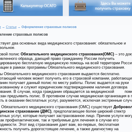
я
→
Статьи
→ Оформление страховых полисов
ление страховых полисов
твует два основных вида медицинского страхования: обязательное и
вольное.
овой полис
Обязательного медицинского страхования(ОМС)
– это до
овленного образца, дающий право гражданину России получить
цированную бесплатную медицинскую помощь на всей территории Росси
ации в рамках программы Обязательного медицинского страхования.
ы Обязательного медицинского страхования выдаются бесплатно.
отающий человек может получить его в страховой компании, работающи
анин получает данный полис по месту работы. Полис выдается на руки
ахованному и служит юридическим подтверждением наличия договора
ования. В случае, когда гражданин обращается за медицинской по
язан предъявить полис. В противном случае медицинская организация в 
ать в оказании бесплатных услуг, разумеется, исключая экстренные случ
 Обязательного медицинского страхования (ОМС) существует
Доброво
инское страхование (ДМС)
, предполагающее более широкий спектр
атных услуг, которые получает застрахованное лицо. Причем услуги мог
как профилактические, так и требуемые для лечения в случае его
одимости. Этот вид страхования дает вам, во-первых, бесплатная
жность получить дорогостоящее лечение, а также диагностику на