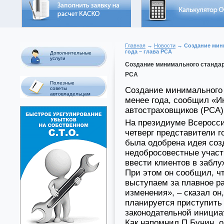
Главная
→
Новости
→ Создание мини
года – глава РСА
Дополнительные
услуги
Создание минимального стандарт
РСА
Полезные
Создание минимального 
советы
автовладельцам
менее года, сообщил «И
автостраховщиков (РСА)
На президиуме Всеросси
четверг представители 
была одобрена идея соз
недобросовестные участ
ввести клиентов в заблу
При этом он сообщил, ч
выступаем за плавное р
изменения», – сказал он
планируется приступить
законодательной инициа
Как напомнил П.Бунин, 