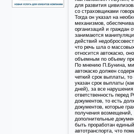
для развития цивилизов
со страховщиками говор
Тогда он указал на необ
механизмов, обеспечив
организаций и граждан о
занимаются манипуляция
действий недобросовест
что речь шла о массовых
относится автокаско, он
объемным по объему пр
По мнению П.Бунина, ми
автокаско должен содер
четкий срок выплаты, то
указан срок выплаты (ка
дней), за все нарушения
ответственность перед 
документов, то есть дол
документов, которые гр
получения возмещений, 
дополнительные докумен
быть проработан едины
автотранспорта, что по