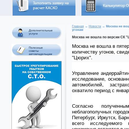
Главная
→
Новости
→ Москва не вош
угонам
Дополнительные
услуги
Москва не вошла по версии СК "
Москва не вошла в пяте
Полезные
количеству угонов, сви
советы
автовладельцам
"Цюрих".
Управление андеррайтин
исследование, основан
автомобилей, застра
охватило период с января
Согласно полученн
неблагополучных городов
Петербург, Иркутск, Бар
всего исследуемого 