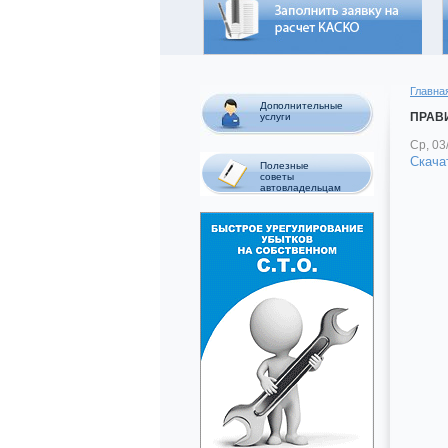
Главна
Дополнительные
ПРАВ
услуги
Ср, 03
Скач
Полезные
советы
автовладельцам