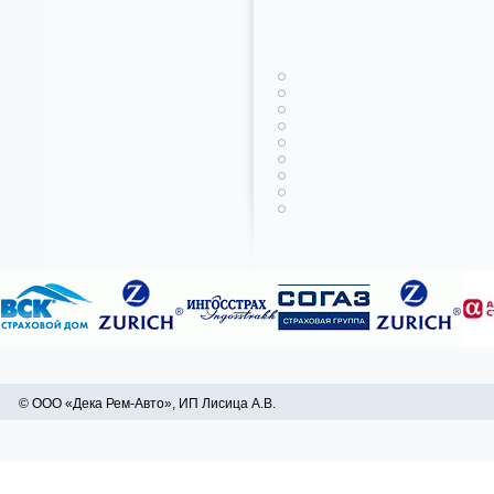
© ООО «Дека Рем-Авто», ИП Лисица А.В.